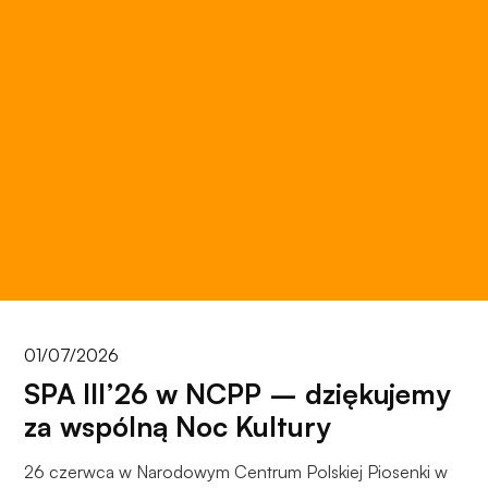
Aby nasza
strona
internetowa
działała jak
najlepiej
podczas
twojego
przejścia na nią.
Jeśli odrzucisz
te pliki cookie,
niektóre funkcje
znikną ze strony
internetowej.
01/07/2026
Marketing
SPA III’26 w NCPP – dziękujemy
Udostępniając
za wspólną Noc Kultury
swoje
zainteresowania i
zachowania
26 czerwca w Narodowym Centrum Polskiej Piosenki w