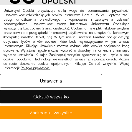
Uniwersytet Opolski
Uniwersytet Opolski przywiązuje dużą wagę do poszanowania prywatności
plac Kopernika 11a
użytkowników odwiedzających serwisy internetowe Uczelni. W celu optymalizacji
usług, umożliwienia prawidłowego funkcjonowania i zapisywania ustawień
45-040 Opole
poszczególnych użytkowników, strony internetowe Uniwersytetu Opolskiego
wykorzystują tzw. cookies (z ang. ciasteczka). Cookies to małe pliki tekstowe wysyłane
NIP: 754-000-71-79
przez serwis do przeglądarki internetowej użytkownika na urządzeniu końcowym
(komputer, smartfon, tablet, itp.). W tym miejscu możecie Państwo podjąć decyzję
Regon: 000001382
dotyczącą typów plików cookies, które będą wykorzystywane w tym serwisie
internetowym. Klikając Ustawienia możesz wybrać jakie cookies opcjonalne będą
stosowane. Wyrażoną zgodę można wycofać w dowolnym momencie zmieniając
Infolinia Uniwersytetu Opolskiego:
wybrane ustawienia. Klikając Zaakceptuj wszystko zgadzasz się na użycie plików
tel.: +48 77 452 70 02
cookie i podobnych technologii we wszystkich wskazanych poniżej celach. Możesz
odrzucić stosowanie cookies opcjonalnych klikając Odrzuć wszystkie. Więcej
informacji:
Polityka prywatności
Rektorat:
rektorat@uni.opole.pl
Ustawienia
Biuro Kanclerza:
sekretariat@uni.opole.pl
Odrzuć wszystko
Biuro Spraw Studenckich:
Zaakceptuj wszystko
bss@uni.opole.pl