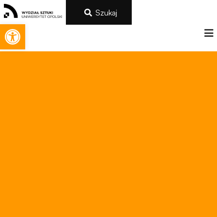
Szukaj
Otwórz pasek narzędzi
Konieczne
Te pliki cookie
nie są
opcjonalne. Są
one potrzebne