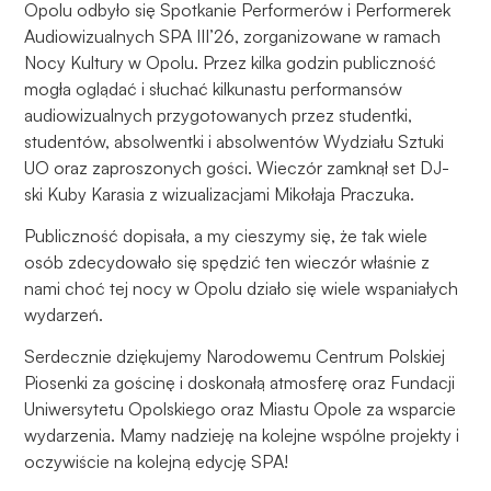
podczas
Opolu odbyło się Spotkanie Performerów i Performerek
odwiedzania naszej
Audiowizualnych SPA III’26, zorganizowane w ramach
strony, zwiększasz
Nocy Kultury w Opolu. Przez kilka godzin publiczność
szansę na
mogła oglądać i słuchać kilkunastu performansów
zobaczenie
audiowizualnych przygotowanych przez studentki,
spersonalizowanych
studentów, absolwentki i absolwentów Wydziału Sztuki
treści i ofert.
UO oraz zaproszonych gości. Wieczór zamknął set DJ-
ski Kuby Karasia z wizualizacjami Mikołaja Praczuka.
Publiczność dopisała, a my cieszymy się, że tak wiele
osób zdecydowało się spędzić ten wieczór właśnie z
nami choć tej nocy w Opolu działo się wiele wspaniałych
wydarzeń.
Serdecznie dziękujemy Narodowemu Centrum Polskiej
Piosenki za gościnę i doskonałą atmosferę oraz Fundacji
Uniwersytetu Opolskiego oraz Miastu Opole za wsparcie
wydarzenia. Mamy nadzieję na kolejne wspólne projekty i
oczywiście na kolejną edycję SPA!