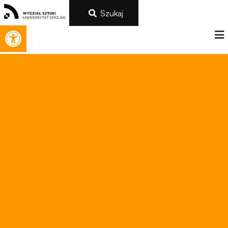
Szukaj
Otwórz pasek narzędzi
Konieczne
Te pliki cookie
nie są
opcjonalne. Są
one potrzebne