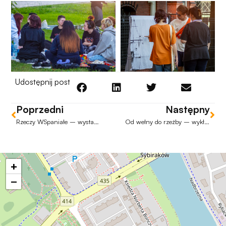
Udostępnij post
Poprzedni
Następny
Rzeczy WSpaniałe – wystawa Akademickiego Koła Artystycznego AKA
Od wełny do rzeźby – wykład i warsztaty Katarzyny Adamek
+
−