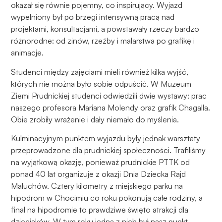
podczas
okazał się równie pojemny, co inspirujący. Wyjazd
odwiedzania naszej
wypełniony był po brzegi intensywną pracą nad
strony, zwiększasz
projektami, konsultacjami, a powstawały rzeczy bardzo
szansę na
różnorodne: od zinów, rzeźby i malarstwa po grafikę i
zobaczenie
animacje.
spersonalizowanych
treści i ofert.
Studenci między zajęciami mieli również kilka wyjść,
których nie można było sobie odpuścić. W Muzeum
Ziemi Prudnickiej studenci odwiedzili dwie wystawy: prac
naszego profesora Mariana Molendy oraz grafik Chagalla.
Obie zrobiły wrażenie i dały niemało do myślenia.
Kulminacyjnym punktem wyjazdu były jednak warsztaty
przeprowadzone dla prudnickiej społeczności. Trafiliśmy
na wyjątkową okazję, ponieważ prudnickie PTTK od
ponad 40 lat organizuje z okazji Dnia Dziecka Rajd
Maluchów. Cztery kilometry z miejskiego parku na
hipodrom w Chocimiu co roku pokonują całe rodziny, a
finał na hipodromie to prawdziwe święto atrakcji dla
dzieciaków. W tym roku jedną z nich był nasz punkt –