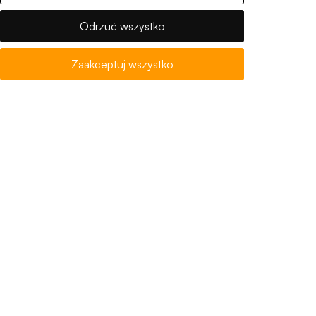
bss@uni.opole.pl
Odrzuć wszystko
Zaakceptuj wszystko
Na skróty
Rekrutacja
Kalendarz akademicki
Punkt logowania eduroam
Ogłoszenia, oferty
Deklaracja dostępności
Polityka cookies
Polityka prywatności
RODO