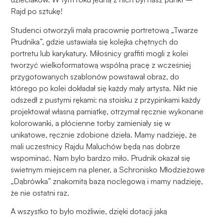
Rajd po sztukę!
Studenci otworzyli małą pracownię portretową „Twarze
Prudnika”, gdzie ustawiała się kolejka chętnych do
portretu lub karykatury. Miłośnicy graffiti mogli z kolei
tworzyć wielkoformatową wspólną pracę z wcześniej
przygotowanych szablonów powstawał obraz, do
którego po kolei dokładał się każdy mały artysta. Nikt nie
odszedł z pustymi rękami: na stoisku z przypinkami każdy
projektował własną pamiątkę, otrzymał ręcznie wykonane
kolorowanki, a płócienne torby zamieniały się w
unikatowe, ręcznie zdobione dzieła. Mamy nadzieję, że
mali uczestnicy Rajdu Maluchów będą nas dobrze
wspominać. Nam było bardzo miło. Prudnik okazał się
świetnym miejscem na plener, a Schronisko Młodzieżowe
„Dąbrówka” znakomitą bazą noclegową i mamy nadzieję,
że nie ostatni raz.
A wszystko to było możliwie, dzięki dotacji jaką