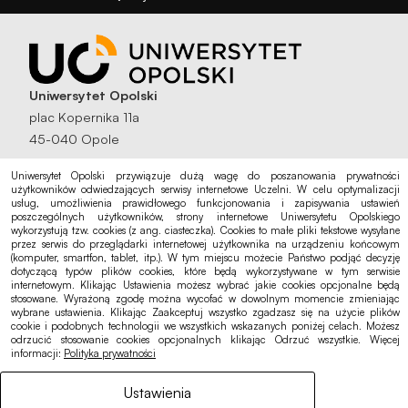
Uniwersytet Opolski
plac Kopernika 11a
45-040 Opole
NIP: 754-000-71-79
Uniwersytet Opolski przywiązuje dużą wagę do poszanowania prywatności
użytkowników odwiedzających serwisy internetowe Uczelni. W celu optymalizacji
Regon: 000001382
usług, umożliwienia prawidłowego funkcjonowania i zapisywania ustawień
poszczególnych użytkowników, strony internetowe Uniwersytetu Opolskiego
Infolinia Uniwersytetu Opolskiego:
wykorzystują tzw. cookies (z ang. ciasteczka). Cookies to małe pliki tekstowe wysyłane
przez serwis do przeglądarki internetowej użytkownika na urządzeniu końcowym
tel.: +48 77 452 70 02
(komputer, smartfon, tablet, itp.). W tym miejscu możecie Państwo podjąć decyzję
dotyczącą typów plików cookies, które będą wykorzystywane w tym serwisie
internetowym. Klikając Ustawienia możesz wybrać jakie cookies opcjonalne będą
Rektorat:
stosowane. Wyrażoną zgodę można wycofać w dowolnym momencie zmieniając
rektorat@uni.opole.pl
wybrane ustawienia. Klikając Zaakceptuj wszystko zgadzasz się na użycie plików
cookie i podobnych technologii we wszystkich wskazanych poniżej celach. Możesz
odrzucić stosowanie cookies opcjonalnych klikając Odrzuć wszystkie. Więcej
Biuro Kanclerza:
informacji:
Polityka prywatności
sekretariat@uni.opole.pl
Ustawienia
Biuro Spraw Studenckich: