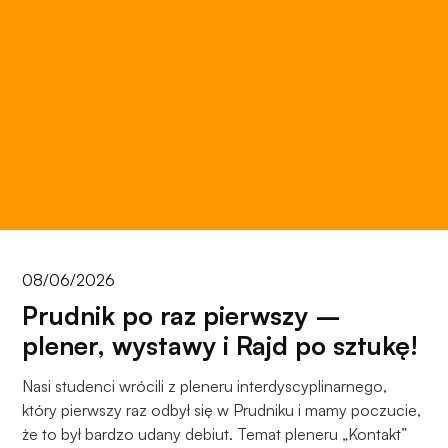
Aby nasza
strona
internetowa
działała jak
najlepiej
podczas
twojego
przejścia na nią.
Jeśli odrzucisz
te pliki cookie,
niektóre funkcje
znikną ze strony
internetowej.
08/06/2026
Prudnik po raz pierwszy –
plener, wystawy i Rajd po sztukę!
Marketing
Udostępniając
swoje
Nasi studenci wrócili z pleneru interdyscyplinarnego,
zainteresowania i
który pierwszy raz odbył się w Prudniku i mamy poczucie,
zachowania
że to był bardzo udany debiut. Temat pleneru „Kontakt”