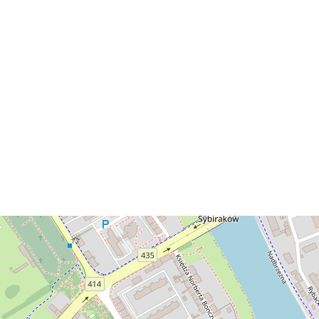
Aby nasza
strona
internetowa
działała jak
najlepiej
podczas
twojego
przejścia na nią.
Jeśli odrzucisz
te pliki cookie,
niektóre funkcje
znikną ze strony
internetowej.
Marketing
Udostępniając
swoje
zainteresowania i
zachowania