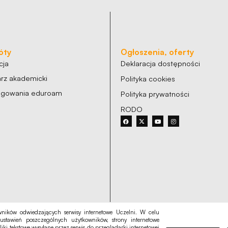
óty
Ogłoszenia, oferty
cja
Deklaracja dostępności
rz akademicki
Polityka cookies
logowania eduroam
Polityka prywatności
RODO
ników odwiedzających serwisy internetowe Uczelni. W celu
ustawień poszczególnych użytkowników, strony internetowe
liki tekstowe wysyłane przez serwis do przeglądarki internetowej