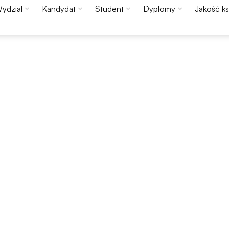
ydział
Kandydat
Student
Dyplomy
Jakość ks
Konieczne
Te pliki cookie
nie są
opcjonalne. Są
one potrzebne