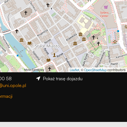
, ©
contributors
Leaflet
OpenStreetMap
 00 58
Pokaż trasę dojazdu
@uni.opole.pl
ormacji