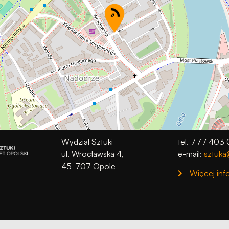
podczas
odwiedzania naszej
strony, zwiększasz
szansę na
zobaczenie
spersonalizowanych
treści i ofert.
Wydział Sztuki
tel. 77 / 403
ul. Wrocławska 4,
e-mail:
sztuka
45-707 Opole
Więcej inf