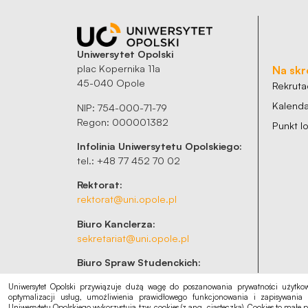
Uniwersytet Opolski
plac Kopernika 11a
Na skr
45-040 Opole
Rekruta
Kalenda
NIP: 754-000-71-79
Regon: 000001382
Punkt 
Infolinia Uniwersytetu Opolskiego:
tel.: +48 77 452 70 02
Rektorat:
rektorat@uni.opole.pl
Biuro Kanclerza:
sekretariat@uni.opole.pl
Biuro Spraw Studenckich:
bss@uni.opole.pl
Uniwersytet Opolski przywiązuje dużą wagę do poszanowania prywatności użytkow
optymalizacji usług, umożliwienia prawidłowego funkcjonowania i zapisywania 
Uniwersytetu Opolskiego wykorzystują tzw. cookies (z ang. ciasteczka). Cookies to małe p