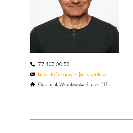
77 403 00 58
krzysztof
.tarnowski
@uni.opole.pl
Opole, ul. Wrocławska 4, ​pok. 1.17