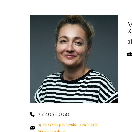
K
s
77 403 00 58
agnieszka
.jukowska
-kwasniak
@uni.opole.pl