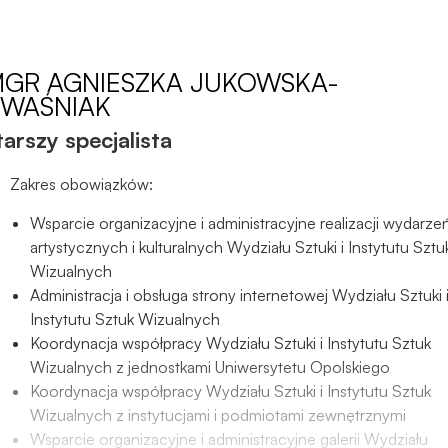
Aby nasza
strona
internetowa
działała jak
MGR
AGNIESZKA JUKOWSKA-
najlepiej
WAŚNIAK
podczas
tarszy specjalista
twojego
przejścia na nią.
Jeśli odrzucisz
Zakres obowiązków:
te pliki cookie,
Wsparcie organizacyjne i administracyjne realizacji wydarze
niektóre funkcje
artystycznych i kulturalnych Wydziału Sztuki i Instytutu Sztu
znikną ze strony
internetowej.
Wizualnych
Administracja i obsługa strony internetowej Wydziału Sztuki 
Instytutu Sztuk Wizualnych
Marketing
Koordynacja współpracy Wydziału Sztuki i Instytutu Sztuk
Udostępniając
Wizualnych z jednostkami Uniwersytetu Opolskiego
swoje
Koordynacja współpracy Wydziału Sztuki i Instytutu Sztuk
zainteresowania i
Wizualnych z instytucjami i podmiotami zewnętrznymi
zachowania
Wsparcie organizacyjne i administracyjne galerii Wydziału