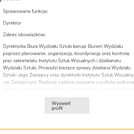
do
funkcjonowania
Sprawowane funkcje:
strony
internetowej.
Dyrektor
Zakres obowiązków:
Statystyka
Dyrektorka Biura Wydziału Sztuki kieruje Biurem Wydziału
Abyśmy mogli
poprzez planowanie, organizację, koordynację oraz kontrolę
poprawić
prac sekretariatu Instytutu Sztuk Wizualnych i dziekanatu
funkcjonalność
Wydziału Sztuki. Prowadzi bieżące sprawy dziekana Wydziału
i strukturę
Sztuki i jego Zastępcy oraz dyrektorki Instytutu Sztuk Wizualn
strony
internetowej,
i jej Zastępczyni. Realizuje zadania związane z polityką kadrow
na podstawie
Instytutu, prowadzi terminarz spotkań dziekana i dyrektorki ora
tego, jak
prowadzi dokumentację finansową Wydziału i Instytutu. Zajmu
strona jest
Wyświetl
się kompleksową obsługą posiedzeń Rady Instytutu Sztuk
profil
używana.
Wizualnych.
Doświadczenie