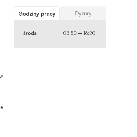
Dyżury
Godziny pracy
środa
08:50 – 16:20
ów
e
le