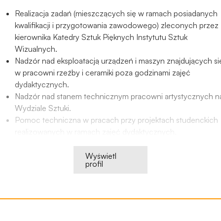
studenckich.
Realizacja zadań (mieszczących się w ramach posiadanych
Kompleksowa obsługa procesu dyplomowania w systemi
kwalifikacji i przygotowania zawodowego) zleconych przez
USOS i APD, w tym przygotowanie i nadzór nad
kierownika Katedry Sztuk Pięknych Instytutu Sztuk
organizacją i przebiegiem obron prac dyplomowych.
Wizualnych.
Nadzór nad eksploatacją urządzeń i maszyn znajdujących si
w pracowni rzeźby i ceramiki poza godzinami zajęć
dydaktycznych.
Nadzór nad stanem technicznym pracowni artystycznych n
Wydziale Sztuki.
Pomoc techniczna w pracach przy projektach studenckich
realizowanych w ramach zajęć dydaktycznych.
Nadzór nad studentami korzystającymi z pracowni
artystycznych poza godzinami zajęć dydaktycznych, ze
Wyświetl
profil
szczególnym uwzględnieniem tych pracowni, gdzie
stosowane narzędzia lub procesy technologiczne wymagaj
obecności wykwalifikowanego personelu.
Pomoc przy organizacji wystaw i wydarzeń artystyczno-
kulturalnych, realizowanych przez Wydział Sztuki i Instytut