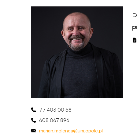
P
p
77 403 00 58
608 067 896
marian
.molenda
@uni.opole.pl