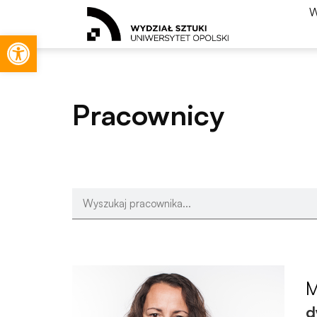
W
Otwórz pasek narzędzi
Pracownicy
M
d