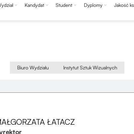
ydział
Kandydat
Student
Dyplomy
Jakość ks
Biuro Wydziału
Instytut Sztuk Wizualnych
Konieczne
Te pliki cookie
nie są
AŁGORZATA ŁATACZ
opcjonalne. Są
one potrzebne
yrektor