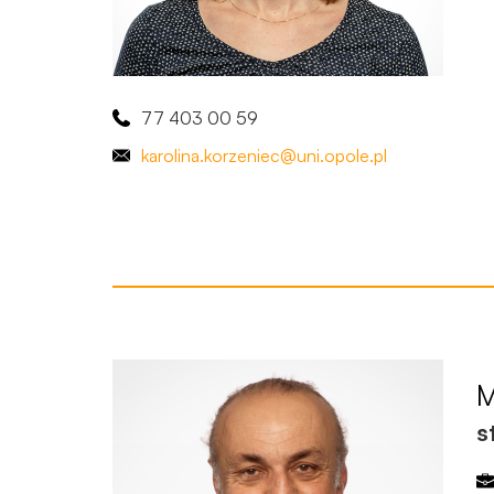
77 403 00 59
karolina
.korzeniec
@uni.opole.pl
M
s