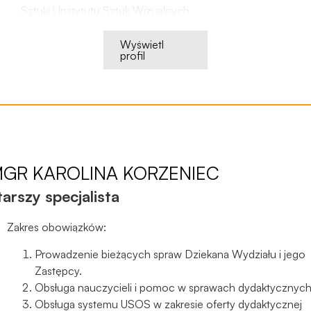
podczas
Sztuki i Instytutu Sztuk Wizualnych
odwiedzania naszej
Koordynacja działań promocyjnych Wydziału Sztuki i Instytu
strony, zwiększasz
Sztuk Wizualnych
Wyświetl
szansę na
profil
Udział w targach edukacyjnych, wyjazdach promocyjnych
zobaczenie
Realizacja usług zgodnie z Planem Zamówień Publicznych
spersonalizowanych
treści i ofert.
MGR
KAROLINA KORZENIEC
tarszy specjalista
Zakres obowiązków:
Prowadzenie bieżących spraw Dziekana Wydziału i jego
Zastępcy.
Obsługa nauczycieli i pomoc w sprawach dydaktycznych
Obsługa systemu USOS w zakresie oferty dydaktycznej