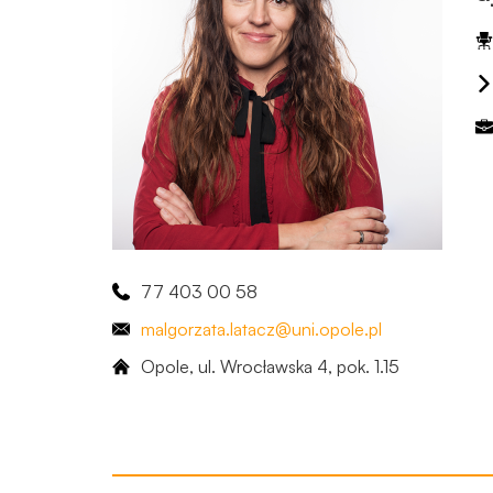
77 403 00 58
malgorzata
.latacz
@uni.opole.pl
Opole, ul. Wrocławska 4, ​pok. 1.15