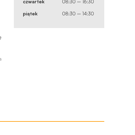
czwartek
08:30 – 16:30
piątek
e
08:30 – 14:30
ę
a
ą