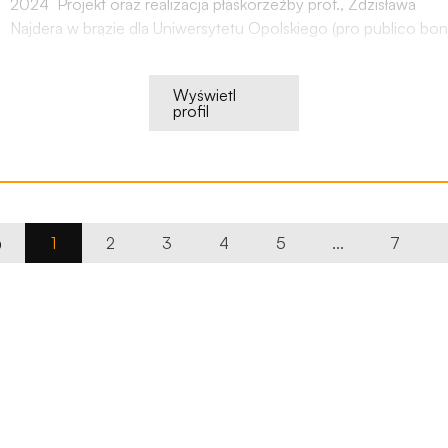
2024 Projekt oraz realizacja płaskorzeźby prof., Zdzisława
Najdera w brązie dla Uniwersytetu Opolskiego (pro publico bon
2023 Projekt oraz realizacja pomnika Caroline Tilebain, Urząd
Miejski Szczecin
Wyświetl
profil
2022 Projekt oraz realizacja pomnika Michała Doliwo
Dobrowolskiego , brąz ZUT Szczecin
2021 Projekt oraz realizacja pomnika Jerzego Kozarzewskiego 
Urząd Miejski w Nysie
1
2
3
4
5
...
7
2021 Projekt oraz realizacja pomnika
Rotmistrz Pilecki
, brąz,
kamień, Opole
2020 Projekt oraz realizacja popiersia Karola Cebuli wraz
z założeniem przestrzennym, Wzgórze Uniwersyteckie, Opole
2020 Projekt oraz realizacja
14 stacji Drogi Krzyżowej
, stiuk
Kędzierzyn Koźle
2019 Projekt oraz realizacja pomnika
Prof. Mieczysław Pożarysk
brąz, Politechnika Warszawska