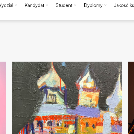
ydział
Kandydat
Student
Dyplomy
Jakość ks
Konieczne
Te pliki cookie
nie są
opcjonalne. Są
one potrzebne