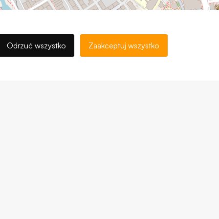
Odrzuć wszystko
Zaakceptuj wszystko
, ©
contributors
Leaflet
OpenStreetMap
 00 58
Pokaż trasę dojazdu
@uni.opole.pl
ormacji