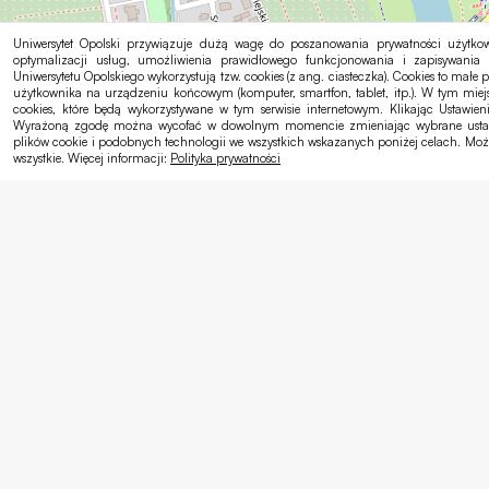
Uniwersytet Opolski przywiązuje dużą wagę do poszanowania prywatności użytkow
optymalizacji usług, umożliwienia prawidłowego funkcjonowania i zapisywania 
Uniwersytetu Opolskiego wykorzystują tzw. cookies (z ang. ciasteczka). Cookies to małe p
użytkownika na urządzeniu końcowym (komputer, smartfon, tablet, itp.). W tym mie
cookies, które będą wykorzystywane w tym serwisie internetowym. Klikając Ustawie
Wyrażoną zgodę można wycofać w dowolnym momencie zmieniając wybrane ustawien
plików cookie i podobnych technologii we wszystkich wskazanych poniżej celach. Moż
wszystkie. Więcej informacji:
Polityka prywatności
Uniwersytet Opolski