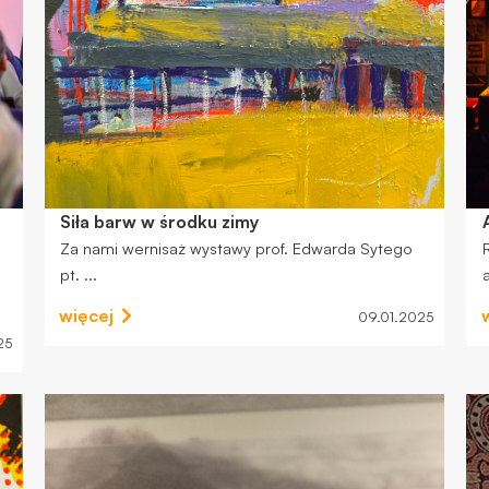
do
funkcjonowania
strony
internetowej.
Statystyka
Abyśmy mogli
poprawić
Siła barw w środku zimy
funkcjonalność
Za nami wernisaż wystawy prof. Edwarda Sytego
i strukturę
strony
pt. ...
internetowej,
więcej
09.01.2025
na podstawie
25
tego, jak
strona jest
używana.
Doświadczenie