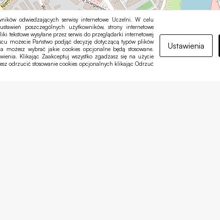
ników odwiedzających serwisy internetowe Uczelni. W celu
ustawień poszczególnych użytkowników, strony internetowe
liki tekstowe wysyłane przez serwis do przeglądarki internetowej
jscu możecie Państwo podjąć decyzję dotyczącą typów plików
Ustawienia
nia możesz wybrać jakie cookies opcjonalne będą stosowane.
ia. Klikając Zaakceptuj wszystko zgadzasz się na użycie
esz odrzucić stosowanie cookies opcjonalnych klikając Odrzuć
Wydział Sztuki
tel. 77 / 403
ul. Wrocławska 4,
e-mail:
sztuka
45-707 Opole
Więcej inf