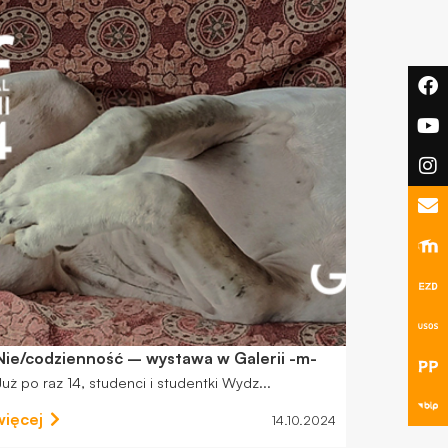
Nie/codzienność – wystawa w Galerii -m-
Już po raz 14, studenci i studentki Wydz...
więcej
14.10.2024