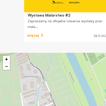
Wystawa Malarstwo #2
Zapraszamy na oficjalne otwarcie wystawy prac
mala...
więcej
28.11.20
+
−